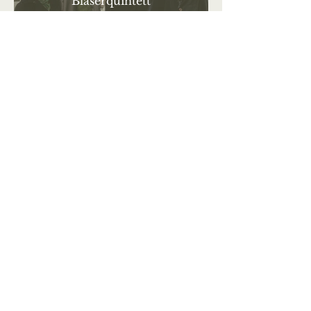
Bläserquintett
HABED´EHRE
Weisenbläserduo
SAITENWIND DUO